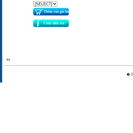
Thêm vào giỏ hàng
Cuộc điều tra
try
� 20